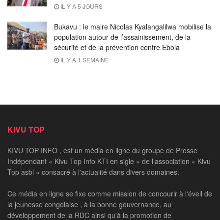
IL Y A 5 JOURS
Bukavu : le maire Nicolas Kyalangalilwa mobilise la
population autour de l’assainissement, de la
sécurité et de la prévention contre Ebola
IL Y A 1 SEMAINE
KIVU TOP
KIVU TOP INFO , est un média en ligne du groupe de Presse
Indépendant « Kivu Top Info KTI en sigle » de l’association « Kivu
Top asbl » consacré à l'actualité dans divers domaines.
Ce média en ligne se fixe comme mission de concourir à l'éveil de
la jeunesse congolaise , à la bonne gouvernance, au
développement de la RDC ainsi qu'à la promotion de