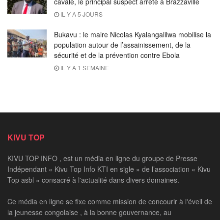
cavale, le principal suspect arrêté à Brazzaville
IL Y A 5 JOURS
Bukavu : le maire Nicolas Kyalangalilwa mobilise la
population autour de l’assainissement, de la
sécurité et de la prévention contre Ebola
IL Y A 1 SEMAINE
KIVU TOP
KIVU TOP INFO , est un média en ligne du groupe de Presse
Indépendant « Kivu Top Info KTI en sigle » de l’association « Kivu
Top asbl » consacré à l'actualité dans divers domaines.
Ce média en ligne se fixe comme mission de concourir à l'éveil de
la jeunesse congolaise , à la bonne gouvernance, au