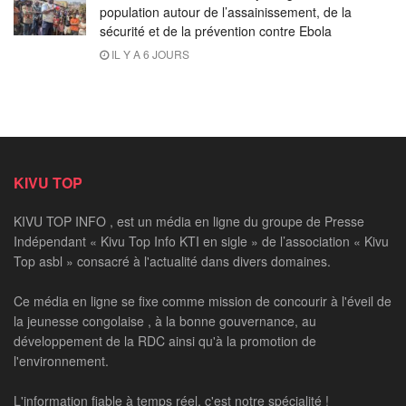
population autour de l’assainissement, de la
sécurité et de la prévention contre Ebola
IL Y A 6 JOURS
KIVU TOP
KIVU TOP INFO , est un média en ligne du groupe de Presse
Indépendant « Kivu Top Info KTI en sigle » de l’association « Kivu
Top asbl » consacré à l'actualité dans divers domaines.
Ce média en ligne se fixe comme mission de concourir à l'éveil de
la jeunesse congolaise , à la bonne gouvernance, au
développement de la RDC ainsi qu'à la promotion de
l'environnement.
L'information fiable à temps réel, c'est notre spécialité !