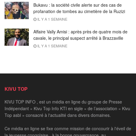
Bukavu : la société civile alerte sur des cas de
profanation de tombes au cimetière de la Ruzizi
IL Y A 1 SEMAINE
Affaire Vally Amisi : après près de quatre mois de
cavale, le principal suspect arrêté à Brazzaville
IL Y A 1 SEMAINE
KIVU TOP
KIVU TOP INFO , est un média en ligne du groupe de Presse
Indépendant « Kivu Top Info KTI en sigle » de l’association « Kivu
Top asbl » consacré à l'actualité dans divers domaines.
Ce média en ligne se fixe comme mission de concourir à l'éveil de
la jeunesse congolaise , à la bonne gouvernance, au