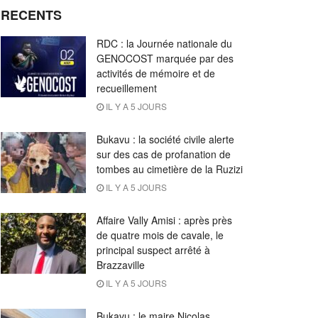
RECENTS
RDC : la Journée nationale du
GENOCOST marquée par des
activités de mémoire et de
recueillement
IL Y A 5 JOURS
Bukavu : la société civile alerte
sur des cas de profanation de
tombes au cimetière de la Ruzizi
IL Y A 5 JOURS
Affaire Vally Amisi : après près
de quatre mois de cavale, le
principal suspect arrêté à
Brazzaville
IL Y A 5 JOURS
Bukavu : le maire Nicolas