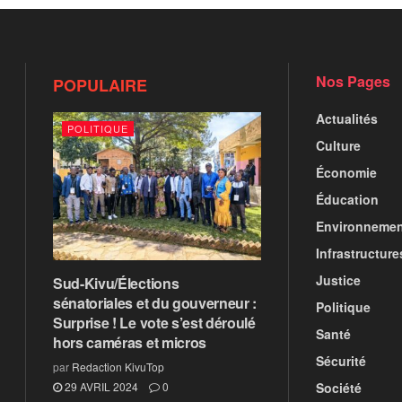
Nos Pages
POPULAIRE
Actualités
POLITIQUE
Culture
Économie
Éducation
Environnemen
Infrastructure
Justice
Sud-Kivu/Élections
sénatoriales et du gouverneur :
Politique
Surprise ! Le vote s’est déroulé
Santé
hors caméras et micros
Sécurité
par
Redaction KivuTop
Société
29 AVRIL 2024
0