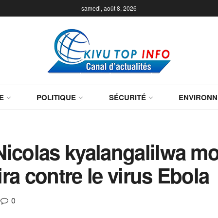
samedi, août 8, 2026
E
POLITIQUE
SÉCURITÉ
ENVIRON
icolas kyalangalilwa mob
ra contre le virus Ebola
0