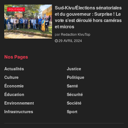
Sud-Kivu/Élections sénatoriales
POLITIQUE
et du gouverneur : Surprise ! Le
vote s’est déroulé hors caméras
et micros
par
Redaction KivuTop
29 AVRIL 2024
Nos Pages
Actualités
Justice
Culture
Politique
Économie
Santé
Éducation
Sécurité
Environnement
Société
Infrastructures
Sport