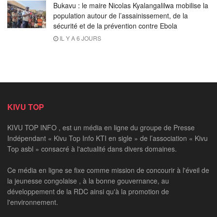
Bukavu : le maire Nicolas Kyalangalilwa mobilise la
population autour de l’assainissement, de la
sécurité et de la prévention contre Ebola
IL Y A 6 JOURS
KIVU TOP
KIVU TOP INFO , est un média en ligne du groupe de Presse
Indépendant « Kivu Top Info KTI en sigle » de l’association « Kivu
Top asbl » consacré à l'actualité dans divers domaines.
Ce média en ligne se fixe comme mission de concourir à l'éveil de
la jeunesse congolaise , à la bonne gouvernance, au
développement de la RDC ainsi qu'à la promotion de
l'environnement.